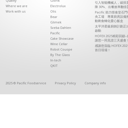
Quality
Giorik
引入智能機械人，碳排
Where we are
Electrolux
降 30%、出餐效率翻倍
Work with us
Olis
Pacific 助力惜食堂石
央工場 專業廚房設備
Bear
動剩食轉化愛心飯盒
Glimek
太平洋星級廚師計劃正
Sveba Dahlen
啟動
Pacific
HOFEX 2025精彩回顧–
Cake Showcase
謝您一同見證三天盛會
Wine Cellar
感謝您蒞臨 HOFEX 202
Robot Couope
首日現場！
By The Glass
In-tech
QKIT
2025 © Pacific Foodservice
Privacy Policy
Company info