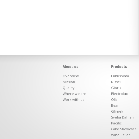
About us
Products
Overview
Fukushima
Mission
Nissei
Quality
Giorik
Where we are
Electrolux
Work with us
Olis
Bear
Glimek
Sveba Dahlen
Pacific
Cake Showcase
Wine Cellar