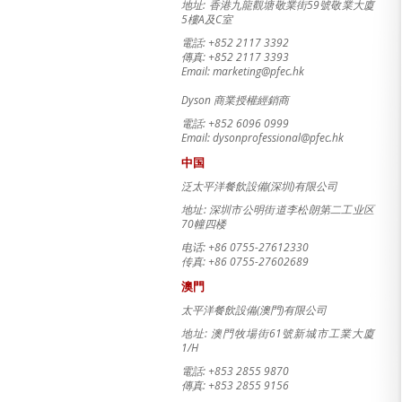
地址: 香港九龍觀塘敬業街59號敬業大廈
5樓A及C室
電話: +852 2117 3392
傳真: +852 2117 3393
Email: marketing@pfec.hk
Dyson 商業授權經銷商
電話: +852
6096 0999
Email:
dysonprofessional@pfec.hk
中国
泛太平洋餐飲設備(深圳)有限公司
地址: 深圳市公明街道李松朗第二工业区
70幢四楼
电话: +86 0755-27612330
传真: +86 0755-27602689
澳門
太平洋餐飲設備
(澳門)
有限公司
地址: 澳門牧場街61號新城市工業大廈
1/H
電話: +853 2855 9870
傳真: +853 2855 9156