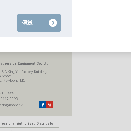
oodservice Equipment Co. Ltd.
, 5/F, King Yip Factory Building,
p Street,
, Kowloon, H.K.
2117 3392
 2117 3393
eting@pfec.hk
fessional Authorized Distributor