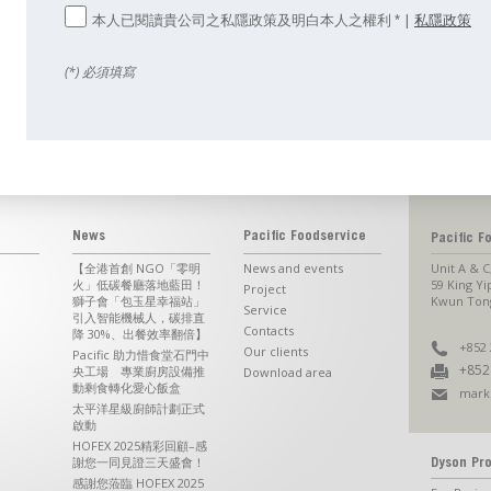
本人已閱讀貴公司之私隱政策及明白本人之權利
|
私隱政策
*
(*) 必須填寫
News
Pacific Foodservice
Pacific F
【全港首創 NGO「零明
News and events
Unit A & C
火」低碳餐廳落地藍田！
59 King Yi
Project
獅子會「包玉星幸福站」
Kwun Tong
Service
引入智能機械人，碳排直
Contacts
降 30%、出餐效率翻倍】
+852 
Our clients
Pacific 助力惜食堂石門中
+852
央工場 專業廚房設備推
Download area
動剩食轉化愛心飯盒
mark
太平洋星級廚師計劃正式
啟動
HOFEX 2025精彩回顧–感
謝您一同見證三天盛會！
Dyson Pro
感謝您蒞臨 HOFEX 2025